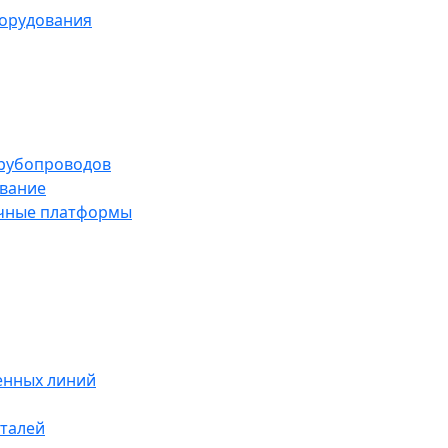
борудования
трубопроводов
вание
чные платформы
енных линий
талей