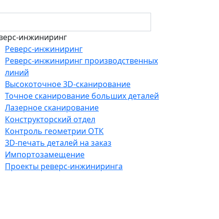
верс-инжиниринг
Реверс-инжиниринг
Реверс-инжиниринг производственных
линий
Высокоточное 3D-сканирование
Точное сканирование больших деталей
Лазерное сканирование
Конструкторский отдел
Контроль геометрии ОТК
3D-печать деталей на заказ
Импортозамещение
Проекты реверс-инжиниринга