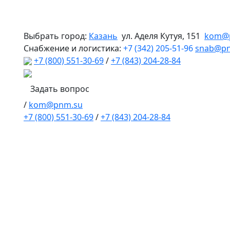
Выбрать город:
Казань
ул. Аделя Кутуя, 151
kom@
Снабжение и логистика:
+7 (342) 205-51-96
snab@p
+7 (800) 551-30-69
/
+7 (843) 204-28-84
Задать вопрос
/
kom@pnm.su
+7 (800) 551-30-69
/
+7 (843) 204-28-84