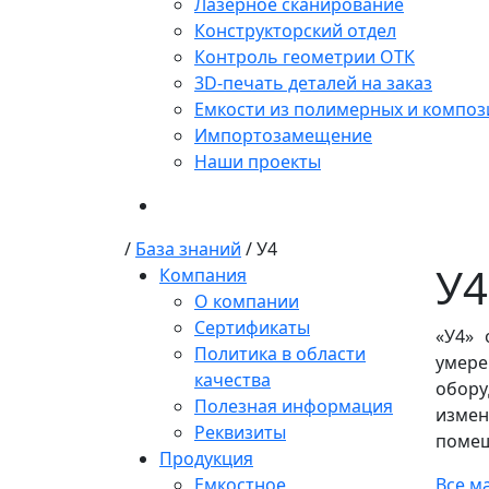
Лазерное сканирование
Конструкторский отдел
Контроль геометрии ОТК
3D-печать деталей на заказ
Емкости из полимерных и композ
Импортозамещение
Наши проекты
/
База знаний
/
У4
У4
Компания
О компании
Сертификаты
«У4»
Политика в области
умере
качества
обору
Полезная информация
измен
Реквизиты
поме
Продукция
Емкостное
Все м