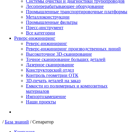
Системы очистки и диагностики трубопроводов
Лесоперерабатывающее оборудование
Промышленные транспортировочные платформы
Металлоконструкции
Промышленные фильтры
Пресс-инструмент
Все категории
Реверс-инжиниринг
Реверс-инжиниринг
Реверс-инжиниринг производственных линий
Высокоточное 3D-сканирование
Точное сканирование больших деталей
Лазерное сканирование
Конструкторский отдел
Контроль геометрии ОТК
3D-печать деталей на заказ
Емкости из полимерных и композитных
материалов
Импортозамещение
Наши проекты
/
База знаний
/
Сепаратор
Компания