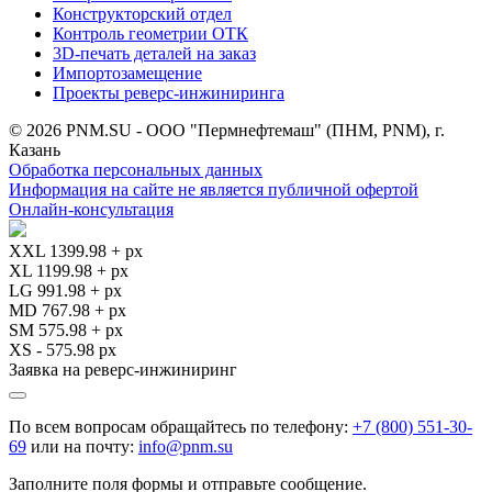
Конструкторский отдел
Контроль геометрии ОТК
3D-печать деталей на заказ
Импортозамещение
Проекты реверс-инжиниринга
© 2026 PNM.SU - ООО "Пермнефтемаш" (ПНМ, PNM), г.
Казань
Обработка персональных данных
Информация на сайте не является публичной офертой
Онлайн-консультация
XXL 1399.98 + px
XL 1199.98 + px
LG 991.98 + px
MD 767.98 + px
SM 575.98 + px
XS - 575.98 px
Заявка на реверс-инжиниринг
По всем вопросам обращайтесь по телефону:
+7 (800) 551-30-
69
или на почту:
info@pnm.su
Заполните поля формы и отправьте сообщение.