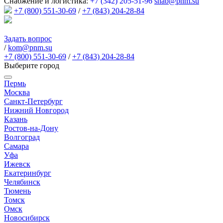
Снабжение и логистика:
+7 (342) 205-51-96
snab@pnm.su
+7 (800) 551-30-69
/
+7 (843) 204-28-84
Задать вопрос
/
kom@pnm.su
+7 (800) 551-30-69
/
+7 (843) 204-28-84
Выберите город
Пермь
Москва
Санкт-Петербург
Нижний Новгород
Казань
Ростов-на-Дону
Волгоград
Самара
Уфа
Ижевск
Екатеринбург
Челябинск
Тюмень
Томск
Омск
Новосибирск