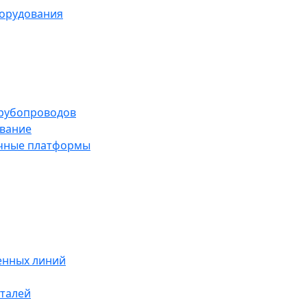
борудования
трубопроводов
вание
чные платформы
енных линий
талей