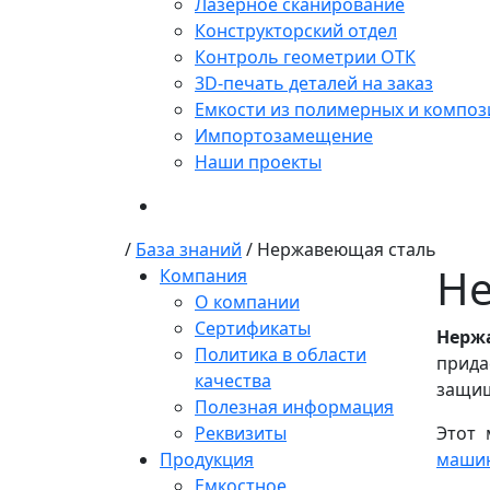
Лазерное сканирование
Конструкторский отдел
Контроль геометрии ОТК
3D-печать деталей на заказ
Емкости из полимерных и композ
Импортозамещение
Наши проекты
/
База знаний
/
Нержавеющая сталь
Не
Компания
О компании
Сертификаты
Нерж
Политика в области
прида
качества
защищ
Полезная информация
Реквизиты
Этот 
Продукция
маши
Емкостное