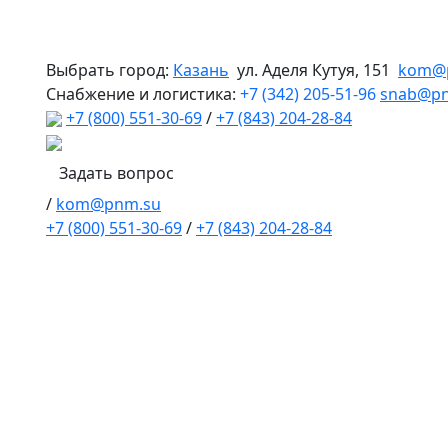
Выбрать город:
Казань
ул. Аделя Кутуя, 151
kom@
Снабжение и логистика:
+7 (342) 205-51-96
snab@p
+7 (800) 551-30-69
/
+7 (843) 204-28-84
Задать вопрос
/
kom@pnm.su
+7 (800) 551-30-69
/
+7 (843) 204-28-84