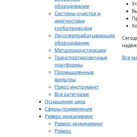
У
оборудование
В
Системы очистки и
Пр
диагностики
Х
трубопроводов
Лесоперерабатывающее
Сегод
оборудование
надеж
Металлоконструкции
Транспортировочные
Все м
платформы
Промышленные
фильтры
Пресс-инструмент
Все категории
Оснащение цеха
Сферы применения
Реверс-инжиниринг
Реверс-инжиниринг
Реверс