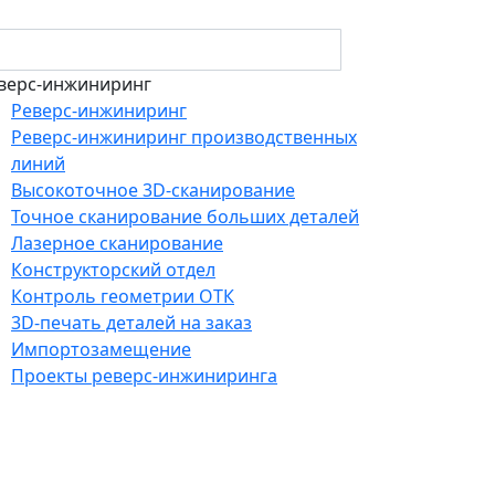
верс-инжиниринг
Реверс-инжиниринг
Реверс-инжиниринг производственных
линий
Высокоточное 3D-сканирование
Точное сканирование больших деталей
Лазерное сканирование
Конструкторский отдел
Контроль геометрии ОТК
3D-печать деталей на заказ
Импортозамещение
Проекты реверс-инжиниринга