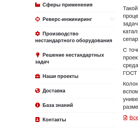
Сферы применения
Тако
проце
Реверс-инжиниринг
задач
ката
Производство
сепар
нестандартного оборудования
С точ
Решение нестандартных
прое
задач
сред
ГОСТ 
Наши проекты
Коло
Доставка
вспом
униве
База знаний
разме
Вс
Контакты