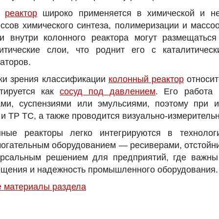
й
реактор
широко применяется в химической и н
ссов химического синтеза, полимеризации и массо
и внутри колонного реактора могут размещаться
литические слои, что роднит его с каталитичес
аторов.
ки зрения классификации
колонный реактор
относит
ктируется как
сосуд под давлением
. Его работа
ами, суспензиями или эмульсиями, поэтому при и
и ТР ТС, а также проводится визуально-измерительн
нные реакторы легко интегрируются в технолог
огательным оборудованием — ресиверами, отстойни
рсальным решением для предприятий, где важны 
щения и надежность промышленного оборудования.
е материалы раздела