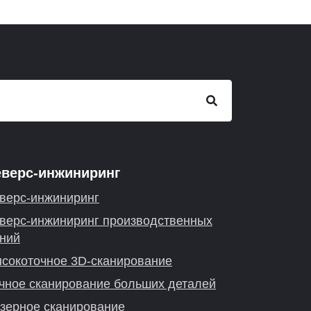
еверс-инжиниринг
верс-инжиниринг
верс-инжиниринг производственных
ний
сокоточное 3D-сканирование
чное сканирование больших деталей
зерное сканирование