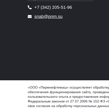
+7 (342) 205-51-96
snab@pnm.su
© 2026 PNM.SU - ООО "Пермнефтемаш" (ПНМ, PNM), г
«ООО «Пермнефтемаш» осуществляет обработку ф
Обработка персональных данных
обеспечения функционирования сайта, проведени
Информация на сайте не является публичной оферто
пользовательского опыта и предоставления инфор
Федеральным законом от 27.07.2006 № 152-ФЗ «О
свое согласие на обработку персональных данных