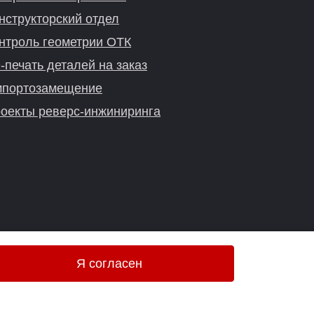
нструкторский отдел
нтроль геометрии ОТК
-печать деталей на заказ
портозамещение
оекты реверс-инжиниринга
Я согласен
Онлайн-консультация