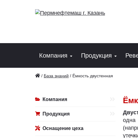
Компания
Продукция
Рев
/
База знаний
/
Ёмкость двустенная
Ёмк
Компания
Двус
Продукция
одна
(напр
Оснащение цеха
утечк