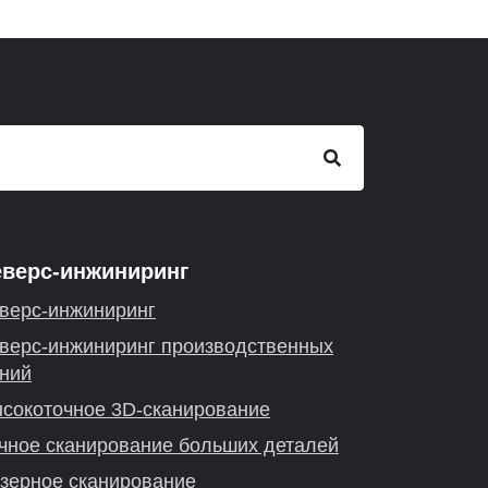
еверс-инжиниринг
верс-инжиниринг
верс-инжиниринг производственных
ний
сокоточное 3D-сканирование
чное сканирование больших деталей
зерное сканирование