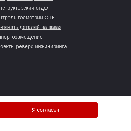
нструкторский отдел
нтроль геометрии ОТК
-печать деталей на заказ
портозамещение
оекты реверс-инжиниринга
Я согласен
Онлайн-консультация