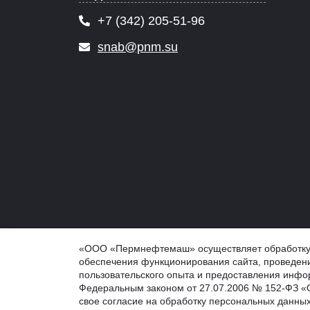
+7 (342) 205-51-96
snab@pnm.su
© 2026 PNM.SU - ООО "Пермнефтемаш" (ПНМ, PNM), г
«ООО «Пермнефтемаш» осуществляет обработку ф
Обработка персональных данных
обеспечения функционирования сайта, проведени
Информация на сайте не является публичной оферто
пользовательского опыта и предоставления инфор
Федеральным законом от 27.07.2006 № 152-ФЗ «О
свое согласие на обработку персональных данных