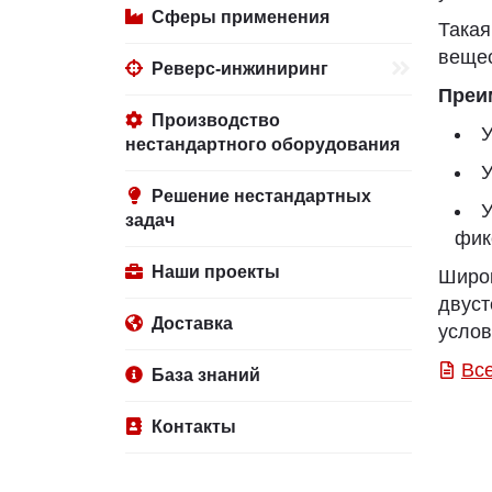
Сферы применения
Така
вещес
Реверс-инжиниринг
Преи
Производство
У
нестандартного оборудования
У
Решение нестандартных
У
задач
фик
Наши проекты
Широ
двуст
Доставка
услов
Вс
База знаний
Контакты