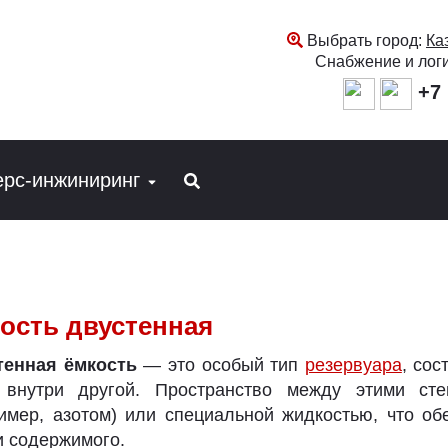
Выбрать город:
Ка
Снабжение и лог
+7 
ерс-инжиниринг
ость двустенная
тенная ёмкость
— это особый тип
резервуара
, со
 внутри другой. Пространство между этими ст
имер, азотом) или специальной жидкостью, что об
и содержимого.