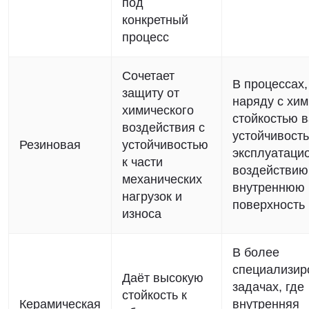
под
конкретный
процесс
Сочетает
В процессах,
защиту от
наряду с хи
химического
стойкостью 
воздействия с
устойчивость
Резиновая
устойчивостью
эксплуатаци
к части
воздействию
механических
внутреннюю
нагрузок и
поверхность
износа
В более
специализир
Даёт высокую
задачах, где
стойкость к
Керамическая
внутренняя